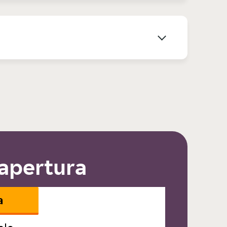
 apertura
a