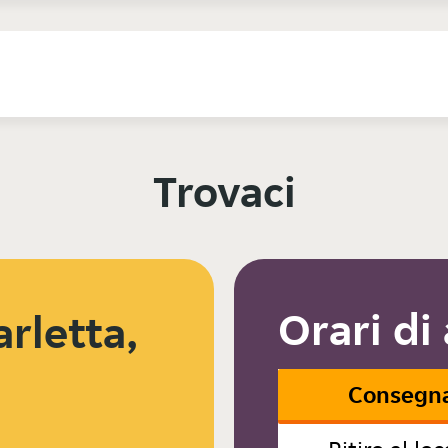
Trovaci
Orari di
arletta,
Consegn