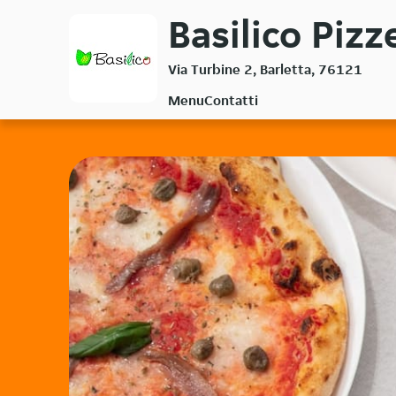
Passa
Basilico Pizz
al
contenuto
Via Turbine 2, Barletta, 76121
principale
Menu
Contatti